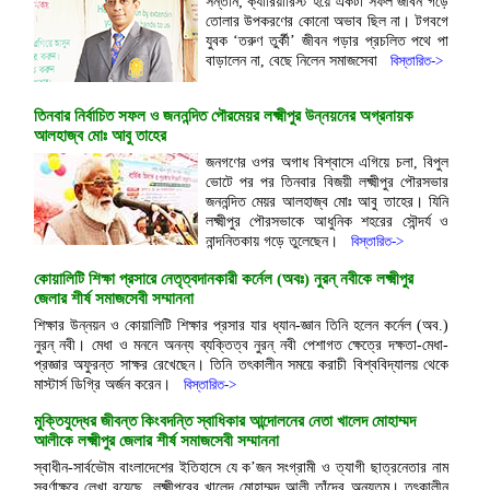
সন্তান; ক্যারিয়ারিস্ট হয়ে একটা সফল জীবন গড়ে
তোলার উপকরণের কোনো অভাব ছিল না। টগবগে
যুবক ‘তরুণ তুর্কী’ জীবন গড়ার প্রচলিত পথে পা
বাড়ালেন না, বেছে নিলেন সমাজসেবা
বিস্তারিত->
তিনবার নির্বাচিত সফল ও জননন্দিত পৌরমেয়র লক্ষ্মীপুর উন্নয়নের অগ্রনায়ক
আলহাজ্ব মোঃ আবু তাহের
জনগণের ওপর অগাধ বিশ্বাসে এগিয়ে চলা, বিপুল
ভোটে পর পর তিনবার বিজয়ী লক্ষ্মীপুর পৌরসভার
জননন্দিত মেয়র আলহাজ্ব মোঃ আবু তাহের। যিনি
লক্ষ্মীপুর পৌরসভাকে আধুনিক শহরের সৌন্দর্য ও
নান্দনিতকায় গড়ে তুলেছেন।
বিস্তারিত->
কোয়ালিটি শিক্ষা প্রসারে নেতৃত্বদানকারী কর্নেল (অবঃ) নুরন্ নবীকে লক্ষ্মীপুর
জেলার শীর্ষ সমাজসেবী সম্মাননা
শিক্ষার উন্নয়ন ও কোয়ালিটি শিক্ষার প্রসার যার ধ্যান-জ্ঞান তিনি হলেন কর্নেল (অব.)
নুরন্ নবী। মেধা ও মননে অনন্য ব্যক্তিত্ব নুরন্ নবী পেশাগত ক্ষেত্রে দক্ষতা-মেধা-
প্রজ্ঞার অফুরন্ত সাক্ষর রেখেছেন। তিনি তৎকালীন সময়ে করাচী বিশ্ববিদ্যালয় থেকে
মাস্টার্স ডিগ্রি অর্জন করেন।
বিস্তারিত->
মুক্তিযুদ্ধের জীবন্ত কিংবদন্তি স্বাধিকার আন্দোলনের নেতা খালেদ মোহাম্মদ
আলীকে লক্ষ্মীপুর জেলার শীর্ষ সমাজসেবী সম্মাননা
স্বাধীন-সার্বভৌম বাংলাদেশের ইতিহাসে যে ক’জন সংগ্রামী ও ত্যাগী ছাত্রনেতার নাম
স্বর্ণাক্ষরে লেখা রয়েছে, লক্ষ্মীপুরের খালেদ মোহাম্মদ আলী তাঁদের অন্যতম। তৎকালীন