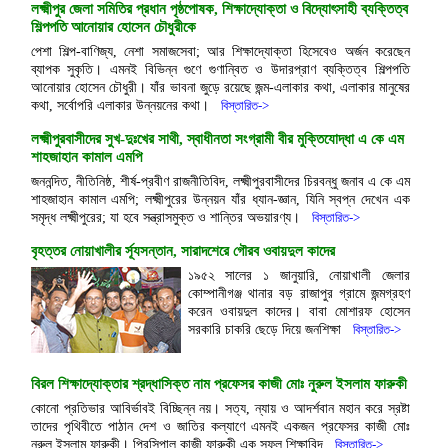
লক্ষ্মীপুর জেলা সমিতির প্রধান পৃষ্ঠপোষক, শিক্ষাদ্যোক্তা ও বিদ্যোৎসাহী ব্যক্তিত্ব
শিল্পপতি আনোয়ার হোসেন চৌধুরীকে
পেশা শিল্প-বাণিজ্য, নেশা সমাজসেবা; আর শিক্ষাদ্যোক্তা হিসেবেও অর্জন করেছেন
ব্যাপক সুকৃতি। এমনই বিভিন্ন গুণে গুণান্বিত ও উদারপ্রাণ ব্যক্তিত্ব শিল্পপতি
আনোয়ার হোসেন চৌধুরী। যাঁর ভাবনা জুড়ে রয়েছে জন্ম-এলাকার কথা, এলাকার মানুষের
কথা, সর্বোপরি এলাকার উন্নয়নের কথা।
বিস্তারিত->
লক্ষ্মীপুরবাসীদের সুখ-দুঃখের সাথী, স্বাধীনতা সংগ্রামী বীর মুক্তিযোদ্ধা এ কে এম
শাহজাহান কামাল এমপি
জননন্দিত, নীতিনিষ্ঠ, শীর্ষ-প্রবীণ রাজনীতিবিদ, লক্ষ্মীপুরবাসীদের চিরবন্ধু জনাব এ কে এম
শাহজাহান কামাল এমপি; লক্ষ্মীপুরের উন্নয়ন যাঁর ধ্যান-জ্ঞান, যিনি স্বপ্ন দেখেন এক
সমৃদ্ধ লক্ষ্মীপুরের; যা হবে সন্ত্রাসমুক্ত ও শান্তির অভয়ারণ্য।
বিস্তারিত->
বৃহত্তর নোয়াখালীর র্সূযসন্তান, সারাদশেরে গৌরব ওবায়দুল কাদের
১৯৫২ সালের ১ জানুয়ারি, নোয়াখালী জেলার
কোম্পানীগঞ্জ থানার বড় রাজাপুর গ্রামে জন্মগ্রহণ
করেন ওবায়দুল কাদের। বাবা মোশারফ হোসেন
সরকারি চাকরি ছেড়ে দিয়ে জনশিক্ষা
বিস্তারিত->
বিরল শিক্ষাদ্যোক্তার শ্রদ্ধাসিক্ত নাম প্রফেসর কাজী মোঃ নুরুল ইসলাম ফারুকী
কোনো প্রতিভার আবির্ভাবই বিচ্ছিন্ন নয়। সত্য, ন্যায় ও আদর্শবান মহান করে স্রষ্টা
তাদের পৃথিবীতে পাঠান দেশ ও জাতির কল্যাণে এমনই একজন প্রফেসর কাজী মোঃ
নুরুল ইসলাম ফারুকী। প্রিন্সিপাল কাজী ফারুকী এক সফল শিক্ষাবিদ
বিস্তারিত->