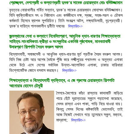
প্রোজ্জ্বল, দেশপ্রেমী ও কল্যাণব্রতী দুদক’র সাবেক চেয়ারম্যান মোঃ বদিউজ্জামান
বৃহত্তর নোয়াখালীর গর্বিত সন্তান, দুদক’র সাবেক চেয়ারম্যান মোহাম্মদ বদিউজ্জামান।
যিনি ব্যক্তিজীবনে সৎ ও নিষ্ঠাবান এবং কর্মজীবনে দক্ষ, স্বচ্ছ, সহজ-সরল ও চৌকস
কর্মকর্তা হিসেবে ব্যাপক সুপরিচিত। তিনি সংকল্পে অটল, লক্ষ্যাভিসারী, দৃঢ়প্রত্যয়ী।
দুদক’র দায়িত্ব পালনকালীন দুর্নীতি দমনের
বিস্তারিত->
জন্মস্থানের সেবা ও কল্যাণে নিবেদিতপ্রাণ, আধুনিক ধ্যান-ধারণার শিক্ষাদ্যোক্তা
সাহিত্য-সাংবাদিকতা-ক্রীড়া ও সংস্কৃতির একনিষ্ঠ পৃষ্ঠপোষক, মানবতাবাদী
উদারপ্রাণ শিল্পপতি সৈয়দ বদরুল আলম
বিদ্যোৎসাহী, সমাজসেবী ও আধুনিক ধ্যান-ধারণার মূর্ত প্রতীক সৈয়দ বদরুল আলম।
যিনি নিজ চেষ্টা আর অশেষ ধৈর্যকে পুঁজি করে লক্ষ্মীপুরের পশ্চাৎপদ ও অনুন্নত এলাকা
থেকে উঠে এসে দেশের সর্বাধিক উন্নত-আলোকিত এলাকা, ঢাকার বারিধারা
ডিপ্লোমেটিক জোনে বসবাস করছেন।
বিস্তারিত->
শিক্ষাদ্যোক্তা ও বিদ্যোৎসাহী ব্যক্তিত্ব, এ জে গ্রুপের চেয়ারম্যান শিল্পপতি
আনোয়ার হোসেন চৌধুরী
শৈশবে-কৈশোরে কাঁচা রাস্তায় কাদামাটি মাড়িয়ে
পায়ে হেঁটে দূরান্তরের স্কুলে পড়ালেখা করেছেন,
সেসব রাস্তা এখন পাকা, গাড়ি নিয়ে যাওয়া যায়।
কিন্তু সেসব দিনের কষ্টকাহিনী ভোলেননি; তাই
আজ নিজেই সেখানে গড়ে তুলেছেন স্কুল, মক্তব,
মাদ্রাসা;
বিস্তারিত->