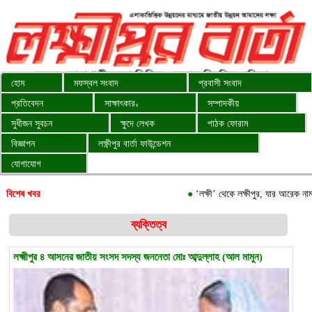
হোম
মফস্বল সংবাদ
প্রবাসী সংবাদ
প্রতিবেদন
সাক্ষাৎকার
সম্পাদকীয়
∨
সুধীজন সুবচন
ক্ষুদে লেখক
পাঠক ফোরাম
বিজ্ঞাপন
লক্ষ্ণীপুর বার্তা ফাউন্ডেশন
যোগাযোগ
বিশেষ খবর
●
‘লক্ষী’ থেকে লক্ষীপুর, যার আরেক নাম সয়াল্
ব্যক্তিত্ব
লক্ষ্মীপুর ৪ আসনের জাতীয় সংসদ সদস্য জননেতা মোঃ আব্দুল্লাহ (আল মামুন)