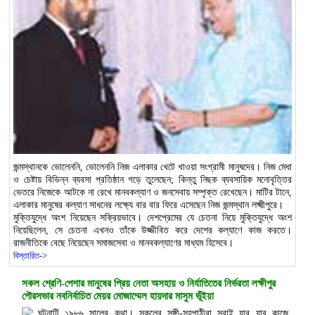
জন্মস্থানকে ভোলেননি, ভোলেননি নিজ এলাকার খেটে খাওয়া সংগ্রামী মানুষদের। নিজ মেধা
ও চেষ্টায় বিভিন্ন ব্যবসা প্রতিষ্ঠান গড়ে তুলেছেন; কিন্তু নিছক ব্যবসায়িক মনোবৃত্তির
ভেতরে নিজেকে আটকে না রেখে মানবকল্যাণ ও জনসেবায় সম্পৃক্ত রেখেছেন। মাটির টানে,
এলাকার মানুষের কল্যাণ সাধনের লক্ষ্যে বার বার ফিরে এসেছেন নিজ জন্মস্থান লক্ষ্মীপুরে।
মুক্তিযুদ্ধে অংশ নিয়েছেন সক্রিয়ভাবে। দেশপ্রেমের যে চেতনা নিয়ে মুক্তিযুদ্ধে অংশ
নিয়েছিলেন, সে চেতনা এখনও তাঁকে উজ্জীবিত করে দেশের কল্যাণে কাজ করতে।
রাজনীতিকে বেছে নিয়েছেন সমাজসেবা ও মানবকল্যাণের মাধ্যম হিসেবে।
বিস্তারিত->
সকল শ্রেণি-পেশার মানুষের প্রিয় নেতা অসহায় ও নির্যাতিতের নির্ভরতা লক্ষীপুর
পৌরসভার নবনির্বাচিত মেয়র মোজাম্মেল হায়দার মাসুম ভূঁইয়া
ঘটনাটি ১৯৮৬ সালের কথা। স্কুলের সঙ্গী-সহপাঠীরা সবাই যার যার কাজে