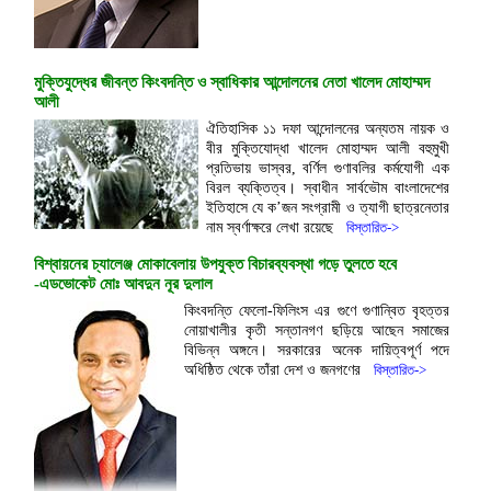
মুক্তিযুদ্ধের জীবন্ত কিংবদন্তি ও স্বাধিকার আন্দোলনের নেতা খালেদ মোহাম্মদ
আলী
ঐতিহাসিক ১১ দফা আন্দোলনের অন্যতম নায়ক ও
বীর মুক্তিযোদ্ধা খালেদ মোহাম্মদ আলী বহুমুখী
প্রতিভায় ভাস্বর, বর্ণিল গুণাবলির কর্মযোগী এক
বিরল ব্যক্তিত্ব। স্বাধীন সার্বভৌম বাংলাদেশের
ইতিহাসে যে ক’জন সংগ্রামী ও ত্যাগী ছাত্রনেতার
নাম স্বর্ণাক্ষরে লেখা রয়েছে
বিস্তারিত->
বিশ্বায়নের চ্যালেঞ্জ মোকাবেলায় উপযুক্ত বিচারব্যবস্থা গড়ে তুলতে হবে
-এডভোকেট মোঃ আবদুন নূর দুলাল
কিংবদন্তি ফেলো-ফিলিংস এর গুণে গুণান্বিত বৃহত্তর
নোয়াখালীর কৃতী সন্তানগণ ছড়িয়ে আছেন সমাজের
বিভিন্ন অঙ্গনে। সরকারের অনেক দায়িত্বপূর্ণ পদে
অধিষ্ঠিত থেকে তাঁরা দেশ ও জনগণের
বিস্তারিত->