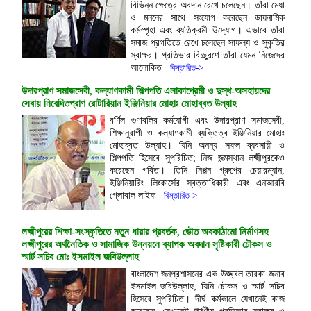
বিভিন্ন ক্ষেত্রে অবদান রেখে চলেছেন। তাঁরা মেধা
ও মননের সাথে সংযোগ করেছেন ডায়নামিক
কর্মস্পৃহা এবং ব্যতিক্রমী উদ্যোগ। এভাবে তাঁরা
সমাজ প্রগতিতে রেখে চলেছেন সাফল্য ও সুকৃতির
স্বাক্ষর। প্রতিভার বিচ্ছুরণে তাঁরা যেমন নিজেদের
আলোকিত
বিস্তারিত->
উদারপ্রাণ সমাজসেবী, কল্যাণকামী শিল্পপতি এলাকাপ্রেমী ও দুস্থ-অসহায়দের
সেবায় নিবেদিতপ্রাণ রোটারিয়ান ইঞ্জিনিয়ার মোহাঃ মোহাব্বত উল্যাহ
বর্ণিল গুণাবলির কর্মযোগী এবং উদারপ্রাণ সমাজসেবী,
শিক্ষানুরাগী ও কল্যাণকামী ব্যক্তিত্ব ইঞ্জিনিয়ার মোহাঃ
মোহাব্বত উল্যাহ। যিনি অনন্য সফল ব্যবসায়ী ও
শিল্পপতি হিসেবে সুপরিচিত; নিজ জন্মস্থান লক্ষ্মীপুরকেও
করেছেন গর্বিত। তিনি নিপ্পন গ্রুপের চেয়ারম্যান,
ইঞ্জিনিয়ারিং লিংকার্সের স্বত্তাধিকারী এবং এনআরবি
গ্লোবাল লাইফ
বিস্তারিত->
লক্ষ্মীপুরের শিক্ষা-সংস্কৃতিতে নতুন ধারার প্রবর্তক, ভৌত অবকাঠামো নির্মাণসহ
লক্ষ্মীপুরের অর্থনৈতিক ও সামাজিক উন্নয়নে ব্যাপক অবদান সৃষ্টিকারী চৌকস ও
স্মার্ট সচিব মোঃ ইসমাইল জবিউল্লাহ
বাংলাদেশ জনপ্রশাসনের এক উজ্জ্বল তারকা জনাব
ইসমাইল জবিউল্লাহ; যিনি চৌকস ও স্মার্ট সচিব
হিসেবে সুপরিচিত। দীর্ঘ কর্মকালে যেখানেই কাজ