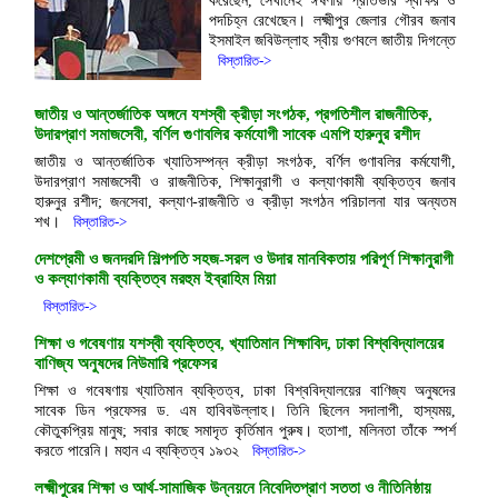
করেছেন, সেখানেই ঈর্ষণীয় প্রতিভার স্বাক্ষর ও
পদচিহ্ন রেখেছেন। লক্ষ্মীপুর জেলার গৌরব জনাব
ইসমাইল জবিউল্লাহ স্বীয় গুণবলে জাতীয় দিগন্তে
বিস্তারিত->
জাতীয় ও আন্তর্জাতিক অঙ্গনে যশস্বী ক্রীড়া সংগঠক, প্রগতিশীল রাজনীতিক,
উদারপ্রাণ সমাজসেবী, বর্ণিল গুণাবলির কর্মযোগী সাবেক এমপি হারুনুর রশীদ
জাতীয় ও আন্তর্জাতিক খ্যাতিসম্পন্ন ক্রীড়া সংগঠক, বর্ণিল গুণাবলির কর্মযোগী,
উদারপ্রাণ সমাজসেবী ও রাজনীতিক, শিক্ষানুরাগী ও কল্যাণকামী ব্যক্তিত্ব জনাব
হারুনুর রশীদ; জনসেবা, কল্যাণ-রাজনীতি ও ক্রীড়া সংগঠন পরিচালনা যার অন্যতম
শখ।
বিস্তারিত->
দেশপ্রেমী ও জনদরদি শিল্পপতি সহজ-সরল ও উদার মানবিকতায় পরিপূর্ণ শিক্ষানুরাগী
ও কল্যাণকামী ব্যক্তিত্ব মরহুম ইব্রাহিম মিয়া
বিস্তারিত->
শিক্ষা ও গবেষণায় যশস্বী ব্যক্তিত্ব, খ্যাতিমান শিক্ষাবিদ, ঢাকা বিশ্ববিদ্যালয়ের
বাণিজ্য অনুষদের নিউমারি প্রফেসর
শিক্ষা ও গবেষণায় খ্যাতিমান ব্যক্তিত্ব, ঢাকা বিশ্ববিদ্যালয়ের বাণিজ্য অনুষদের
সাবেক ডিন প্রফেসর ড. এম হাবিবউল্লাহ। তিনি ছিলেন সদালাপী, হাস্যময়,
কৌতুকপ্রিয় মানুষ; সবার কাছে সমাদৃত কৃর্তিমান পুরুষ। হতাশা, মলিনতা তাঁকে স্পর্শ
করতে পারেনি। মহান এ ব্যক্তিত্ব ১৯৩২
বিস্তারিত->
লক্ষ্মীপুরের শিক্ষা ও আর্থ-সামাজিক উন্নয়নে নিবেদিতপ্রাণ সততা ও নীতিনিষ্ঠায়