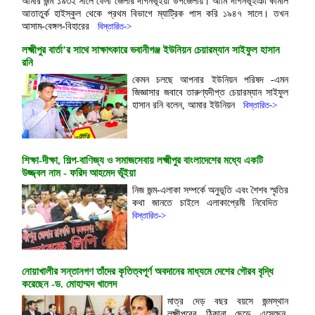
আমার জন্ম ১৯৩২ সালে ফেনী জেলার দাগনভূঁইয়া উপজেলায়। আমি দাগনভূঁইঞা কামাল
আতাতুর্ক হাইস্কুল থেকে প্রথম বিভাগে ম্যাট্রিক পাস করি ১৯৪৭ সালে। তখন
আসাম-বেঙ্গল-বিহারের
বিস্তারিত->
লক্ষ্মীপুর বার্তা’র সাথে সাক্ষাৎকারে ভবানীগঞ্জ ইউনিয়ন চেয়ারম্যান সাইফুল হাসান
রনি
কেমন চলছে আপনার ইউনিয়ন পরিষদ -এমন
জিজ্ঞাসার জবাবে তারুণ্যদীপ্ত চেয়ারম্যান সাইফুল
হাসান রনি বলেন, আমার ইউনিয়ন
বিস্তারিত->
শিক্ষা-দীক্ষা, শিল্প-বাণিজ্য ও সমাজসেবায় লক্ষ্মীপুর বাংলাদেশের মধ্যে একটি
উজ্জ্বল নাম - ফরিদ আহমেদ ভূঁইয়া
নিজ জন্ম-এলাকা সম্পর্কে অনুভূতি এবং শৈশব স্মৃতির
কথা জানতে চাইলে এলাকাপ্রেমী নিবেদিত
বিস্তারিত->
নোয়াখালীর সন্তানগণ তাঁদের কৃতিত্বপূর্ণ অবদানের মাধ্যমে দেশের গৌরব বৃদ্ধি
করেছেন -ড. মোহাম্মদ খালেদ
মাত্র দেড় বছর বয়সে জন্মস্থান
লক্ষ্মীপুরের ঠিকানা ছেড়ে এসেছেন,