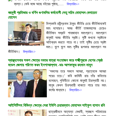
ব্যস্ত। কেউ মজে আছে বইয়ের পৃষ্ঠায়,.....
বিস্তারিত->
বহুমুখী প্রতিভার ও বর্ণিল গুণাবলির কর্মযোগী সেতু সচিব মোহাম্মদ বেলায়েত
হোসেন
বিশ্বকবি রবীন্দ্রনাথ ঠাকুর কীর্তির চেয়ে কীর্তিমানকেই
মহৎ বলেছেন। অমর কীর্তি তাজমহলের চেয়েও
কীর্তিমান সম্রাট শাহজাহান মহৎপ্রাণ। মহৎপ্রাণ
মানুষই অমর কীর্তির স্রষ্টা। সৃষ্টি কখনো স্রষ্টাকে
অতিক্রম করতে পারে না। তাই সৃষ্টির চেয়ে স্রষ্টা
মহৎ। যুগে যুগে মহৎ সৃষ্টির রূপকার মহৎপ্রাণ সব
কীর্তিমান।
বিস্তারিত->
স্বাস্থ্যসেবার সকল ক্ষেত্রে নবতর মাত্রা সংযোজন করে লক্ষ্মীপুরকে দেশের শ্রেষ্ঠ
মডেল জেলায় পরিণত করব ইনশাআল্লাহ -ডাঃ আশফাকুর রহমান মামুন
‘সকলের তরে সকলে আমরা, প্রত্যেকে আমরা
পরের তরে।’ কবি কামিনী রায় তাঁর কবিতায়
বলেছেন, পৃথিবীতে কোনো মানুষই চিরস্থায়ী নয়।
মানুষ কেবল চিরস্থায়ী থাকতে পারে তার মহৎ
কর্মের মাধ্যমে।
বিস্তারিত->
আইসিটিসহ বিভিন্ন ক্ষেত্রে সেরা ইউপি চেয়ারম্যান মোহাম্মদ সাইফুল হাসান রনি
ছাত্রজীবনে অত্যন্ত মেধাবী, স্বচ্ছল পরিবারের