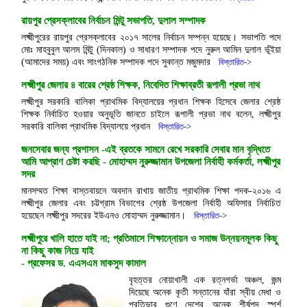
রায়পুর প্রেসক্লাবের নির্বাচন মিন্টু সভাপতি, দুলাল সম্পাদক
লক্ষ্মীপুরের রায়পুর প্রেসক্লাবের ২০১৭ সালের নির্বাচন সম্পন্ন হয়েছে। সভাপতি পদে
মোঃ মাহবুবুল আলম মিন্টু (দিনকাল) ও সাধারণ সম্পাদক পদে নুরুল আমিন দুলাল ভূঁইয়া
(আমাদের সময়) এবং সাংগঠনিক সম্পাদক পদে সুকান্ত মজুমদার
বিস্তারিত->
লক্ষ্মীপুর জেলার ৪ বারের শ্রেষ্ঠ শিক্ষক, নিবেদিত শিক্ষাব্রতী রূপালী প্রভা নাথ
লক্ষ্মীপুর সরকারি বালিকা প্রাথমিক বিদ্যালয়ের প্রধান শিক্ষক হিসেবে জেলার শ্রেষ্ঠ
শিক্ষক নির্বাচিত হওয়ার অনুভূতি জানতে চাইলে রূপালী প্রভা নাথ বলেন, লক্ষ্মীপুর
সরকারি বালিকা প্রাথমিক বিদ্যালয়ে প্রধান
বিস্তারিত->
জনসেবার জন্য প্রশাসন -এই ব্রতকে সামনে রেখে সরকারি সেবার মান বৃদ্ধিতে
আমি আপ্রাণ চেষ্টা করছি - মোহাম্মদ নুরুজ্জামান উপজেলা নির্বাহী কর্মকর্তা, লক্ষ্মীপুর
সদর
মানসম্মত শিক্ষা বাস্তবায়নে অবদান রাখায় জাতীয় প্রাথমিক শিক্ষা পদক-২০১৬ এ
লক্ষ্মীপুর জেলার এবং চট্টগ্রাম বিভাগের শ্রেষ্ঠ উপজেলা নির্বাহী অফিসার নির্বাচিত
হয়েছেন লক্ষ্মীপুর সদরের ইউএনও মোহাম্মদ নুরুজ্জামান।
বিস্তারিত->
লক্ষ্মীপুরে খালি হাতে যাই না; প্রতিমাসে শিক্ষান্নোয়ন ও সমাজ উন্নয়নমূলক কিছু
না কিছু কাজ নিয়ে যাই
- প্রফেসর ড. এএসএম মাকসুদ কামাল
বৃহত্তর নোয়াখালী এক রত্নগর্ভা অঞ্চল, জন্ম
দিয়েছে অনেক কৃতী সন্তানের যাঁরা স্বীয় মেধা ও
প্রতিভার গুণে দেশের অনেক শীর্ষপদ স্পর্শ